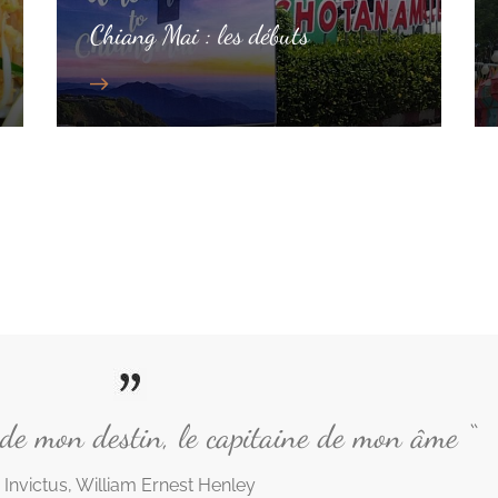
Chiang Mai : les débuts
e de mon destin, le capitaine de mon âme “
Invictus, William Ernest Henley