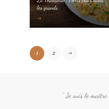
La Thaïlande : Petits plats dans
les grands
1
>
2
” Je suis le maîtr